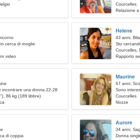
Belgio
spiritosa
Courcelles
Relazione a
Helene
ricorno
43 anni, Bil
in cerca di moglie
Sto cercando
romanticism
Courcelles, 
ilm video
Rapporto se
Maurine
gine
57 anni, Sc
 incontrare una donna 22-28
Sono interess
), 86 kg (189 libbre)
Courcelles
ica
Nozze
Aurore
te
34 anni, Sag
ca di coppia
Donna single