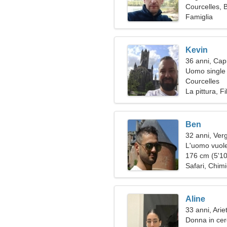
Courcelles, 
Famiglia
Kevin
36 anni, Cap
Uomo single 
Courcelles
La pittura, F
Ben
32 anni, Ver
L'uomo vuole
176 cm (5'10"
Safari, Chim
Aline
33 anni, Arie
Donna in cer