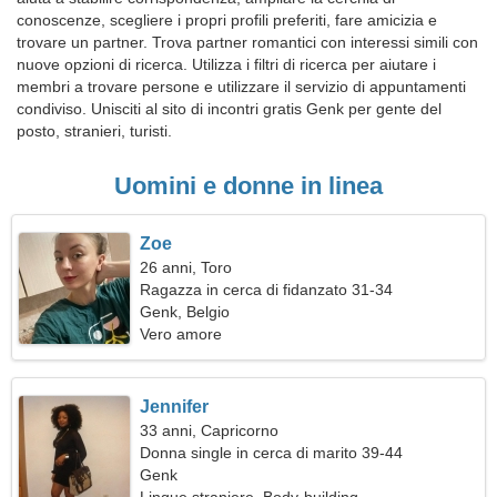
conoscenze, scegliere i propri profili preferiti, fare amicizia e
trovare un partner. Trova partner romantici con interessi simili con
nuove opzioni di ricerca. Utilizza i filtri di ricerca per aiutare i
membri a trovare persone e utilizzare il servizio di appuntamenti
condiviso. Unisciti al sito di incontri gratis Genk per gente del
posto, stranieri, turisti.
Uomini e donne in linea
Zoe
26 anni, Toro
Ragazza in cerca di fidanzato 31-34
Genk, Belgio
Vero amore
Jennifer
33 anni, Capricorno
Donna single in cerca di marito 39-44
Genk