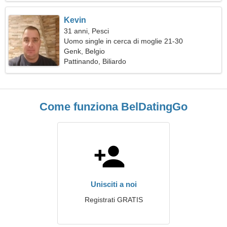
Kevin
31 anni, Pesci
Uomo single in cerca di moglie 21-30
Genk, Belgio
Pattinando, Biliardo
Come funziona BelDatingGo
Unisciti a noi
Registrati GRATIS