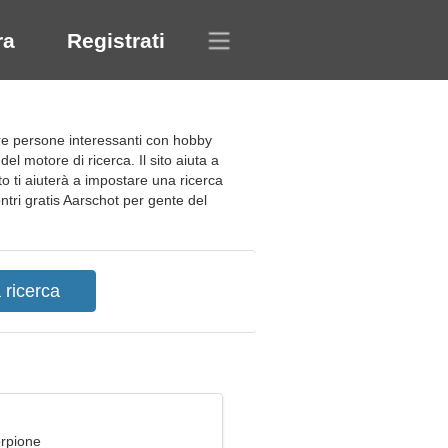
ra
Registrati
are persone interessanti con hobby
el motore di ricerca. Il sito aiuta a
to ti aiuterà a impostare una ricerca
contri gratis Aarschot per gente del
orpione