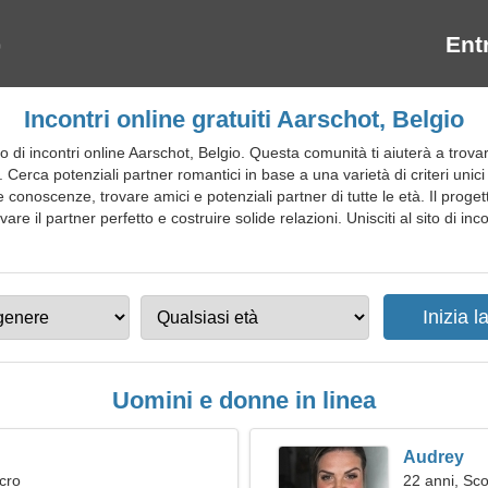
Ent
Incontri online gratuiti Aarschot, Belgio
 di incontri online Aarschot, Belgio. Questa comunità ti aiuterà a trov
Cerca potenziali partner romantici in base a una varietà di criteri unici d
e conoscenze, trovare amici e potenziali partner di tutte le età. Il proget
are il partner perfetto e costruire solide relazioni. Unisciti al sito di in
Uomini e donne in linea
Audrey
cro
22 anni, Sc