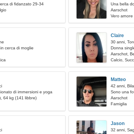
erca di fidanzato 29-34
Una bella do
lgio
Aarschot
Vero amore
Claire
ne
30 anni, Tor
in cerca di moglie
Donna single
Aarschot, Be
tica
Calcio, Suc
Matteo
ci
42 anni, Bil
onato di immersioni e yoga
Sono una fo
, 64 kg (141 libbre)
esperta
Aarschot
Famiglia
Jason
ci
32 anni, Sag