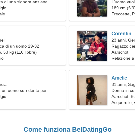
a di una signora anziana
L'uomo vuol
lgio
189 cm (6'3"
ale
Freccette, P
Corentin
elli
23 anni, Gem
rca di un uomo 29-32
Ragazzo cer
, 53 kg (116 libbre)
Aarschot
io
Relazione a
Amelie
ncia
31 anni, Sag
 un uomo sorridente per
Donna in ce
sieme
lgio
Aarschot, Be
Acquerello, A
Come funziona BelDatingGo