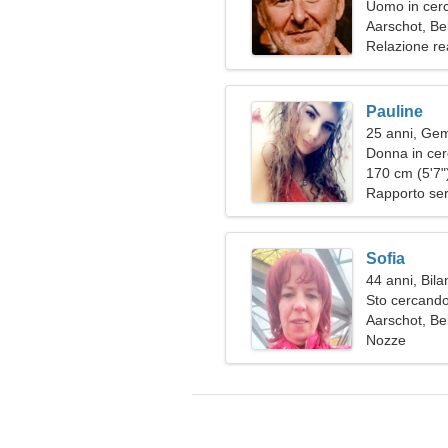
Uomo in cerc
Aarschot, Be
Relazione re
Pauline
25 anni, Gem
Donna in ce
170 cm (5'7")
Rapporto ser
Sofia
44 anni, Bila
Sto cercando
viaggiare in
Aarschot, Be
Nozze