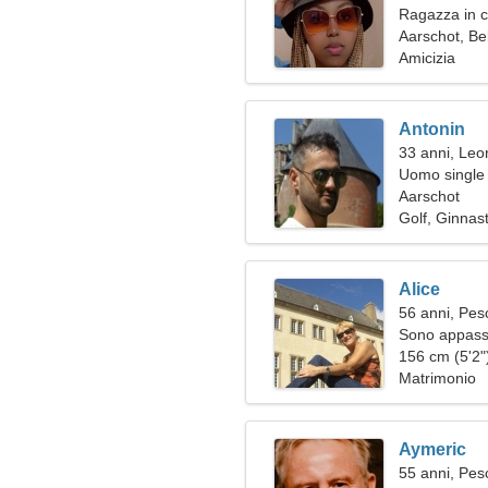
Ragazza in c
Aarschot, Be
Amicizia
Antonin
33 anni, Leo
Uomo single 
Aarschot
Golf, Ginnas
Alice
56 anni, Pes
Sono appassi
156 cm (5'2")
Matrimonio
Aymeric
55 anni, Pes